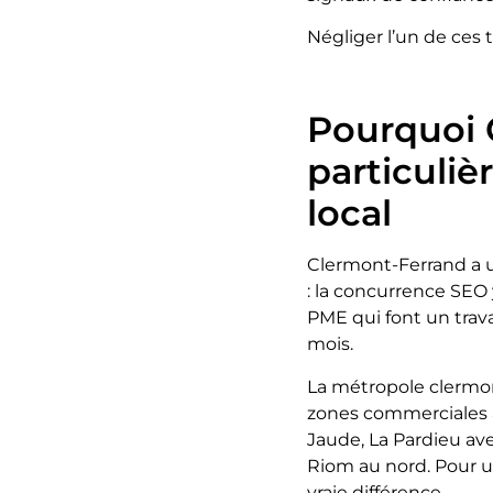
Négliger l’un de ces tr
Pourquoi 
particuliè
local
Clermont-Ferrand a u
: la concurrence SEO 
PME qui font un trava
mois.
La métropole clermon
zones commerciales ac
Jaude, La Pardieu ave
Riom au nord. Pour u
vraie différence.