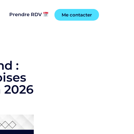
Prendre RDV
Me contacter
d :
ises
n 2026