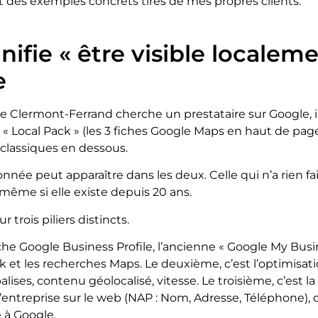
t des exemples concrets tirés de mes propres clients.
nifie « être visible localeme
e
 Clermont-Ferrand cherche un prestataire sur Google, il
e « Local Pack » (les 3 fiches Google Maps en haut de page
 classiques en dessous.
née peut apparaître dans les deux. Celle qui n’a rien fa
, même si elle existe depuis 20 ans.
 trois piliers distincts.
iche Google Business Profile, l’ancienne « Google My Busin
k et les recherches Maps. Le deuxième, c’est l’optimisati
alises, contenu géolocalisé, vitesse. Le troisième, c’est 
’entreprise sur le web (NAP : Nom, Adresse, Téléphone), 
 à Google.