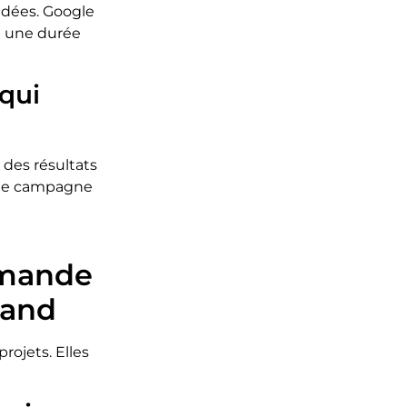
radées. Google
a une durée
 qui
, des résultats
une campagne
mmande
rand
rojets. Elles