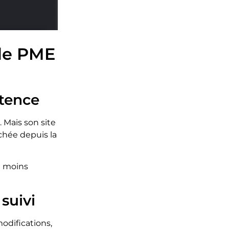
s de PME
stence
e. Mais son site
uchée depuis la
t moins
suivi
modifications,