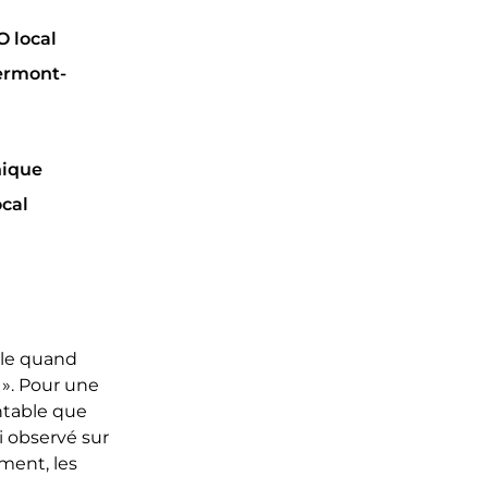
O local
lermont-
nique
ocal
gle quand
 ». Pour une
ntable que
i observé sur
ment, les