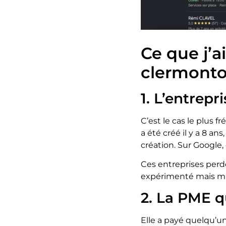
Ce que j’ai
clermonto
1. L’entrepr
C’est le cas le plus fr
a été créé il y a 8 an
création. Sur Google, 
Ces entreprises perd
expérimenté mais mi
2. La PME qu
Elle a payé quelqu’un 