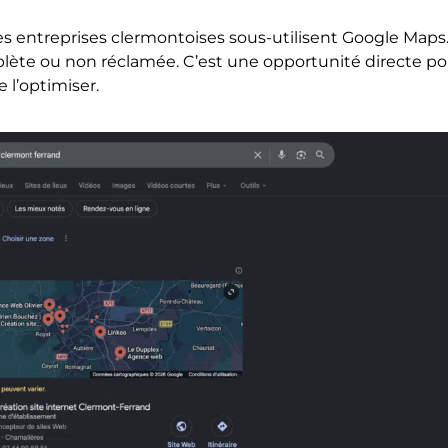
les entreprises clermontoises sous-utilisent Google Map
lète ou non réclamée. C’est une opportunité directe po
 l’optimiser.