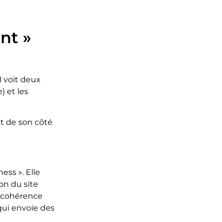
nt »
 voit deux
) et les
it de son côté
ess ». Elle
on du site
la cohérence
qui envoie des