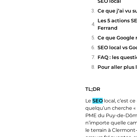
SEO local
Ce que j’ai vu s
Les 5 actions 
Ferrand
Ce que Google r
SEO local vs Go
FAQ : les quest
Pour aller plus 
TL;DR
Le
SEO
local, c’est c
quelqu’un cherche « 
PME du Puy-de-Dôme, 
n’importe quelle camp
le terrain à Clermont