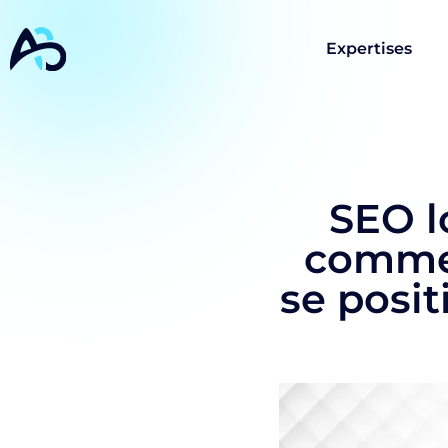
Expertises
SEO l
commen
se posi