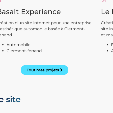
utward
arrow_outward
Basalt Experience
Le 
réation d'un site internet pour une entreprise
Créat
'esthétique automobile basée à Clermont-
site 
errand
et ma
Automobile
Clermont-ferrand
Tout mes projets
e site