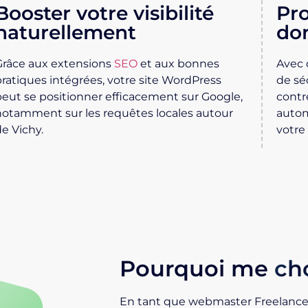
Booster votre visibilité
Pro
naturellement
do
Grâce aux extensions
SEO
et aux bonnes
Avec 
pratiques intégrées, votre site WordPress
de sé
peut se positionner efficacement sur Google,
contr
notamment sur les requêtes locales autour
autom
de Vichy.
votre 
Pourquoi me
cho
En tant que
webmaster Freelance