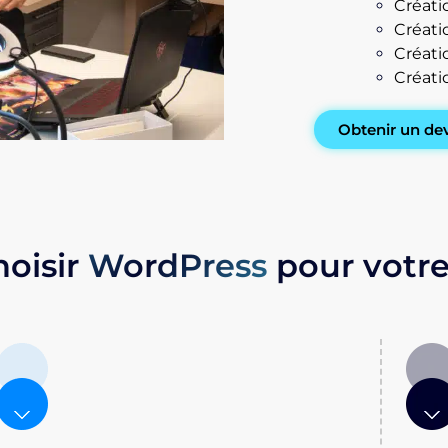
Créati
Créati
Créati
Créati
Obtenir un de
hoisir
WordPress
pour votre