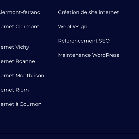
lermont-ferrand
Création de site internet
nternet Clermont-
WebDesign
Référencement SEO
nternet Vichy
Maintenance WordPress
nternet Roanne
nternet Montbrison
nternet Riom
nternet à Cournon