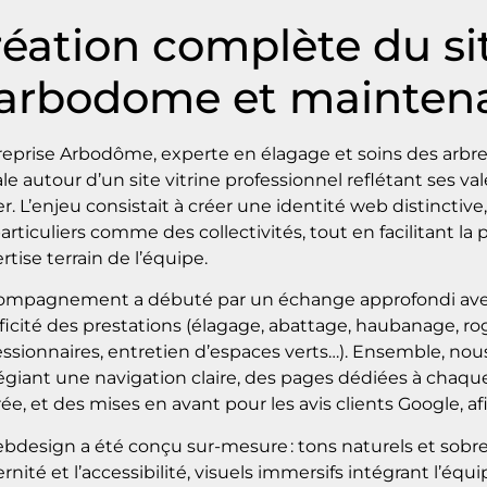
éation complète du sit
’arbodome et mainten
reprise Arbodôme, experte en élagage et soins des arbres
ale autour d’un site vitrine professionnel reflétant ses val
r. L’enjeu consistait à créer une identité web distinctiv
articuliers comme des collectivités, tout en facilitant la
ertise terrain de l’équipe.
ompagnement a débuté par un échange approfondi avec l
ficité des prestations (élagage, abattage, haubanage, rog
ssionnaires, entretien d’espaces verts…). Ensemble, nous
légiant une navigation claire, des pages dédiées à chaque
trée, et des mises en avant pour les avis clients Google, a
bdesign a été conçu sur-mesure : tons naturels et sobre
nité et l’accessibilité, visuels immersifs intégrant l’équi