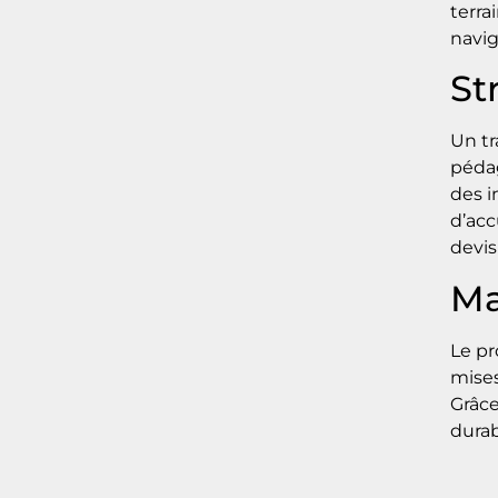
terra
navig
St
Un tr
pédag
des i
d’acc
devis
Ma
Le pr
mises
Grâce
durab