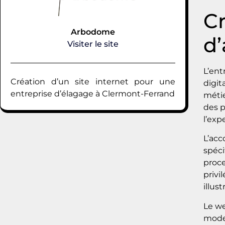
Cr
Arbodome
d
Visiter le site
L’ent
Création d’un site internet pour une
digit
entreprise d’élagage à Clermont-Ferrand
métie
des p
l’exp
L’acc
spéci
proce
privi
illus
Le we
moder